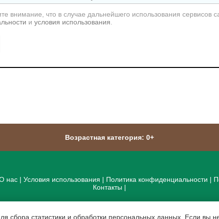
те внимание, что в случае дальнейшего использования сервисов с
альности
и
условия использования
.
Возрастная категория: 0+
О нас
|
Условия использования
|
Политика конфиденциальности
|
П
Контакты
|
для сбора статистики и обработки персональных данных. Если вы не