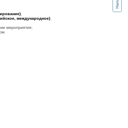
тирование)
;
сийское, международное)
;
ние мероприятия;
ом.