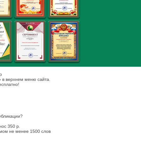
р
» в верхнем меню сайта.
есплатно!
убликации?
ос 350 р.
мом не менее 1500 слов