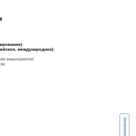
м
тирование)
;
сийское, международное)
;
ние мероприятия;
ом.
Напоминание