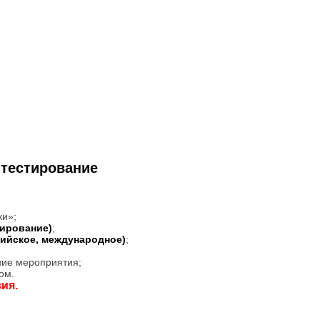
 тестирование
ки»;
тирование)
;
сийское, международное)
;
ние мероприятия;
ом.
ия.