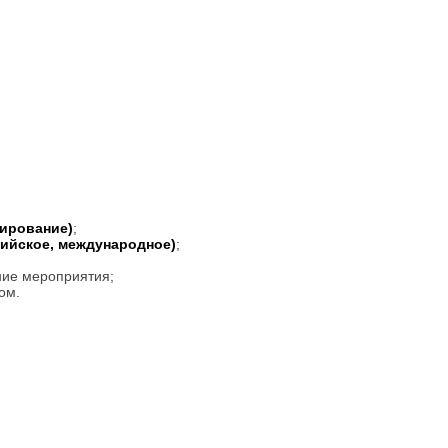
тирование)
;
сийское, международное)
;
ние мероприятия;
ом.