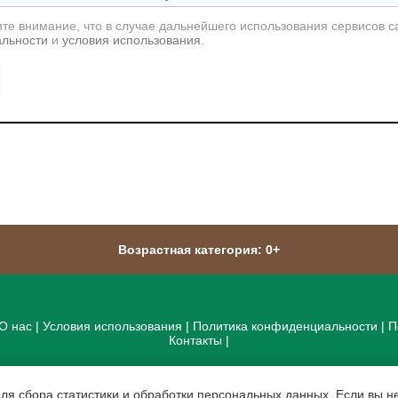
те внимание, что в случае дальнейшего использования сервисов с
альности
и
условия использования
.
Возрастная категория: 0+
О нас
|
Условия использования
|
Политика конфиденциальности
|
П
Контакты
|
для сбора статистики и обработки персональных данных. Если вы не