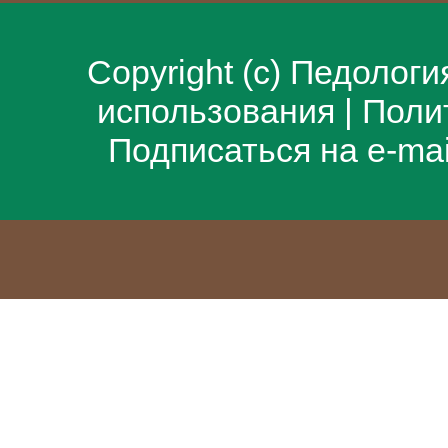
Сквозное развитие в опер
СКВОЗНОЕ РАЗВИТИЕ В
Copyright (c)
Педологи
МУЗЫКИ
использования
|
Поли
9 симфония Дворжака «Из 
Подписаться на e-ma
7
Анализ композиции "Картин
10
Заключение 15
Список используемой лит
Гейлиг М. Ф. ,, Форма в рус
Коврига Г. ,, Скаозная форм
Вопросы муз. формы, в. 2, 