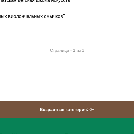
атская детская школа искусств"
я
нных виолончельных смычков"
Страница -
1
из 1
Возрастная категория: 0+